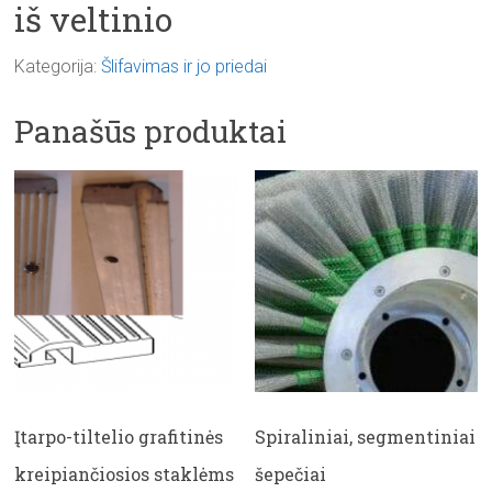
iš veltinio
Kategorija:
Šlifavimas ir jo priedai
Panašūs produktai
Įtarpo-tiltelio grafitinės
Spiraliniai, segmentiniai
kreipiančiosios staklėms
šepečiai