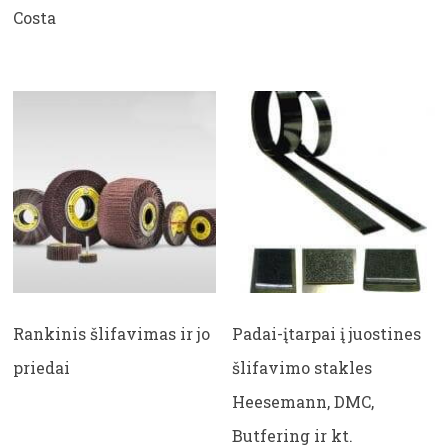
Costa
Rankinis šlifavimas ir jo
Padai-įtarpai į juostines
priedai
šlifavimo stakles
Heesemann, DMC,
Butfering ir kt.