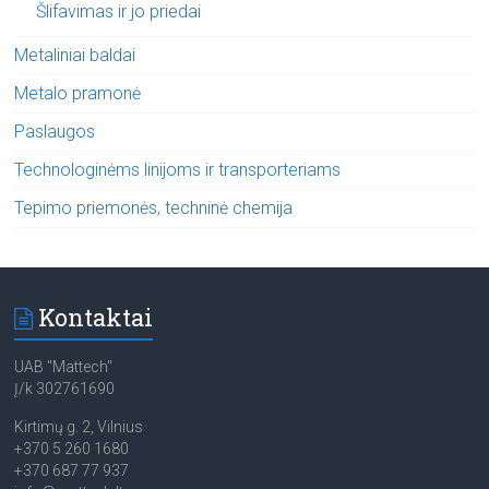
Šlifavimas ir jo priedai
Metaliniai baldai
Metalo pramonė
Paslaugos
Technologinėms linijoms ir transporteriams
Tepimo priemonės, techninė chemija
Kontaktai
UAB "Mattech"
Į/k 302761690
Kirtimų g. 2, Vilnius
+370 5 260 1680
+370 687 77 937