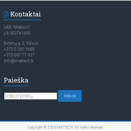
Kontaktai
UAB "Mattech"
Į/k 302761690
Kirtimų g. 2, Vilnius
+370 5 260 1680
+370 687 77 937
info@mattech.lt
Paieška
Ieškoti:
Ieškoti
Copyright © 2026
MATTECH
. All rights reserved.