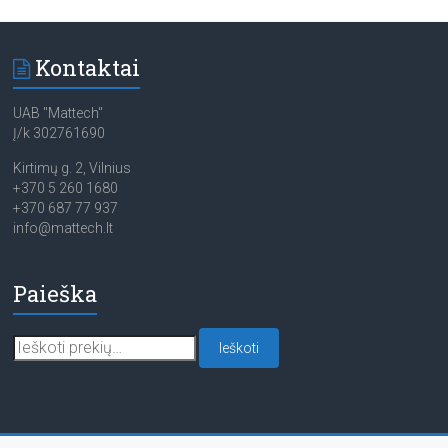
Kontaktai
UAB "Mattech"
Į/k 302761690
Kirtimų g. 2, Vilnius
+370 5 260 1680
+370 687 77 937
info@mattech.lt
Paieška
Ieškoti:
Ieškoti