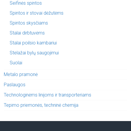
Seifinės spintos
Spintos ir stovai dėžutėms
Spintos skysčiams
Stalai dirbtuvėms
Stalai poilsio kambariui
Stelažai bylų saugojimui
Suolai
Metalo pramonė
Paslaugos
Technologinėms linijoms ir transporteriams
Tepimo priemonės, techninė chemija