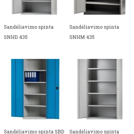
Sandėliavimo spinta
Sandėliavimo spinta
SNHD 435
SNHM 435
Sandėliavimo spinta SBD
Sandėliavimo spinta