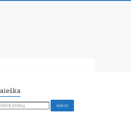
aieška
škoti:
Ieškoti