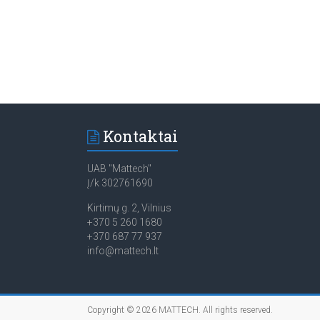
Kontaktai
UAB "Mattech"
Į/k 302761690
Kirtimų g. 2, Vilnius
+370 5 260 1680
+370 687 77 937
info@mattech.lt
Copyright © 2026
MATTECH
. All rights reserved.