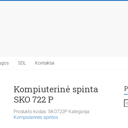
ugos
SDL
Kontaktai
Kompiuterinė spinta
P
SKO 722 P
Ie
Produkto kodas:
SKO722P
Kategorija:
Kompiuterinės spintos