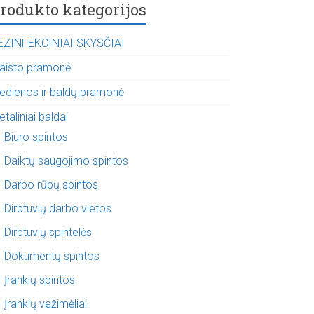
rodukto kategorijos
EZINFEKCINIAI SKYSČIAI
aisto pramonė
edienos ir baldų pramonė
taliniai baldai
Biuro spintos
Daiktų saugojimo spintos
Darbo rūbų spintos
Dirbtuvių darbo vietos
Dirbtuvių spintelės
Dokumentų spintos
Įrankių spintos
Įrankių vežimėliai