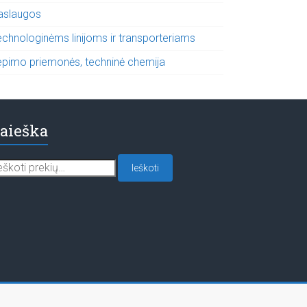
aslaugos
echnologinėms linijoms ir transporteriams
epimo priemonės, techninė chemija
aieška
škoti:
Ieškoti