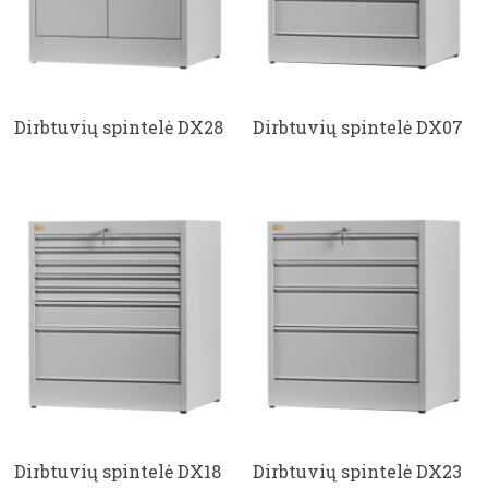
Dirbtuvių spintelė DX28
Dirbtuvių spintelė DX07
Dirbtuvių spintelė DX18
Dirbtuvių spintelė DX23