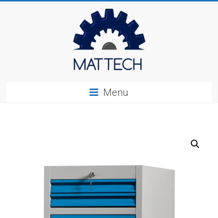
Skip
to
content
MATTECH
Menu
Pramoniai
įrankiai