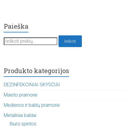
Paieška
Ieškoti:
Ieškoti
Produkto kategorijos
DEZINFEKCINIAI SKYSČIAI
Maisto pramonė
Medienos ir baldų pramonė
Metaliniai baldai
Biuro spintos