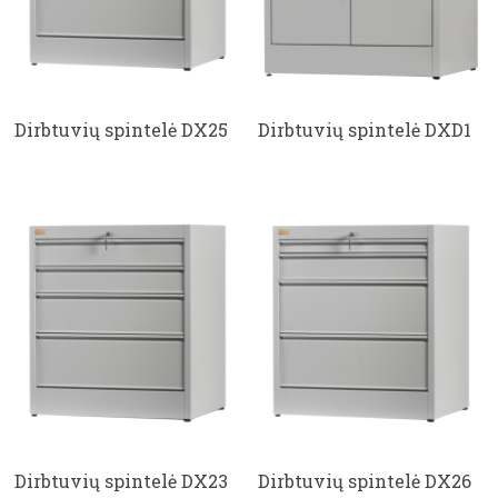
Dirbtuvių spintelė DX25
Dirbtuvių spintelė DXD1
Dirbtuvių spintelė DX23
Dirbtuvių spintelė DX26