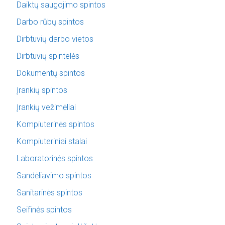
Daiktų saugojimo spintos
Darbo rūbų spintos
Dirbtuvių darbo vietos
Dirbtuvių spintelės
Dokumentų spintos
Įrankių spintos
Įrankių vežimėliai
Kompiuterinės spintos
Kompiuteriniai stalai
Laboratorinės spintos
Sandėliavimo spintos
Sanitarinės spintos
Seifinės spintos