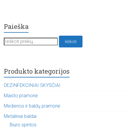
Paieška
Ieškoti:
Ieškoti
Produkto kategorijos
DEZINFEKCINIAI SKYSČIAI
Maisto pramonė
Medienos ir baldų pramonė
Metaliniai baldai
Biuro spintos