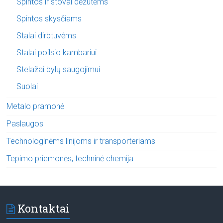
Spintos ir stovai dėžutėms
Spintos skysčiams
Stalai dirbtuvėms
Stalai poilsio kambariui
Stelažai bylų saugojimui
Suolai
Metalo pramonė
Paslaugos
Technologinėms linijoms ir transporteriams
Tepimo priemonės, techninė chemija
Kontaktai