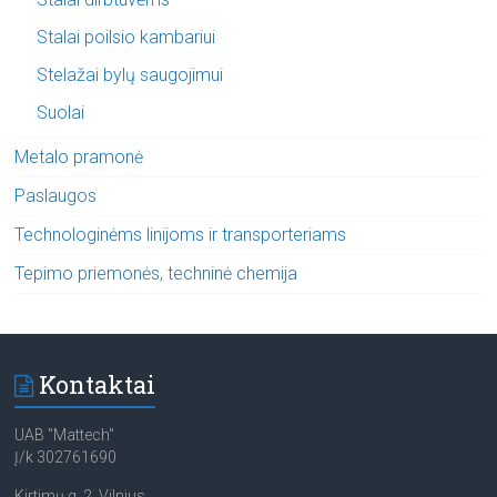
Stalai poilsio kambariui
Stelažai bylų saugojimui
Suolai
Metalo pramonė
Paslaugos
Technologinėms linijoms ir transporteriams
Tepimo priemonės, techninė chemija
Kontaktai
UAB "Mattech"
Į/k 302761690
Kirtimų g. 2, Vilnius