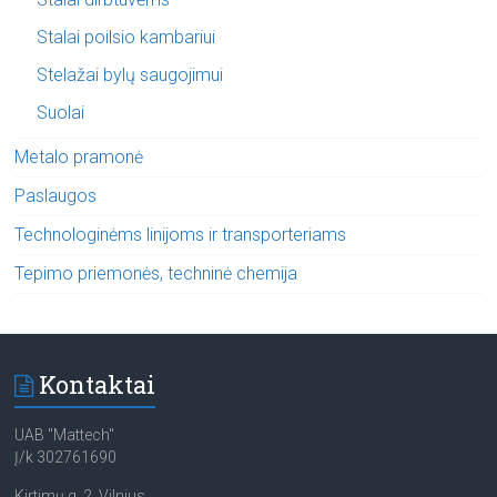
Stalai poilsio kambariui
Stelažai bylų saugojimui
Suolai
Metalo pramonė
Paslaugos
Technologinėms linijoms ir transporteriams
Tepimo priemonės, techninė chemija
Kontaktai
UAB "Mattech"
Į/k 302761690
Kirtimų g. 2, Vilnius