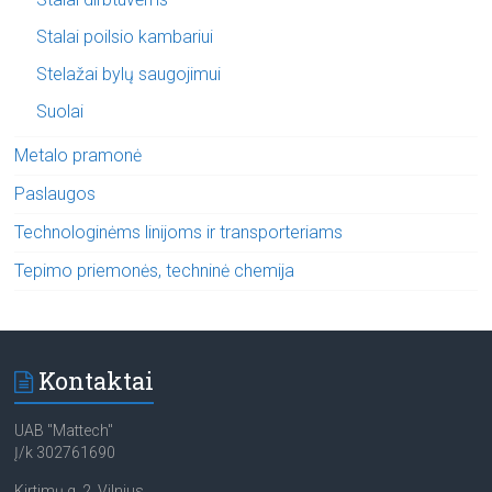
Stalai poilsio kambariui
Stelažai bylų saugojimui
Suolai
Metalo pramonė
Paslaugos
Technologinėms linijoms ir transporteriams
Tepimo priemonės, techninė chemija
Kontaktai
UAB "Mattech"
Į/k 302761690
Kirtimų g. 2, Vilnius