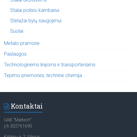
Stalai poilsio kambariui
Stelažai bylų saugojimui
Suolai
Metalo pramonė
Paslaugos
Technologinėms linijoms ir transporteriams
Tepimo priemonės, techninė chemija
Kontaktai
UAB "Mattech"
Į/k 302761690
Kirtimų g. 2, Vilnius