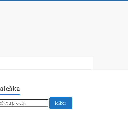
aieška
škoti:
Ieškoti