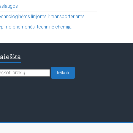
aslaugos
echnologinėms linijoms ir transporteriams
epimo priemonės, techninė chemija
aieška
škoti:
Ieškoti