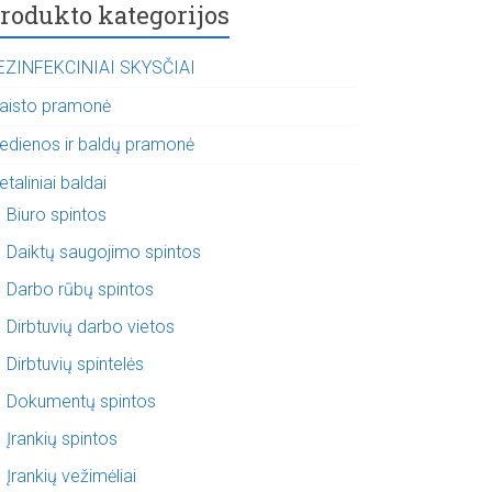
rodukto kategorijos
EZINFEKCINIAI SKYSČIAI
aisto pramonė
edienos ir baldų pramonė
taliniai baldai
Biuro spintos
Daiktų saugojimo spintos
Darbo rūbų spintos
Dirbtuvių darbo vietos
Dirbtuvių spintelės
Dokumentų spintos
Įrankių spintos
Įrankių vežimėliai