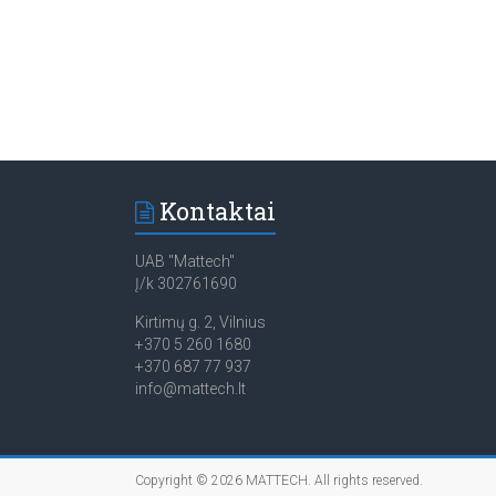
Kontaktai
UAB "Mattech"
Į/k 302761690
Kirtimų g. 2, Vilnius
+370 5 260 1680
+370 687 77 937
info@mattech.lt
Copyright © 2026
MATTECH
. All rights reserved.