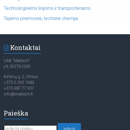
Technologinėms linijoms ir transporteriams
Tepimo priemonės, techninė chemija
Kontaktai
UAB "Mattech"
Į/k 302761690
Kirtimų g. 2, Vilnius
+370 5 260 1680
+370 687 77 937
info@mattech.lt
Paieška
Ieškoti:
Ieškoti