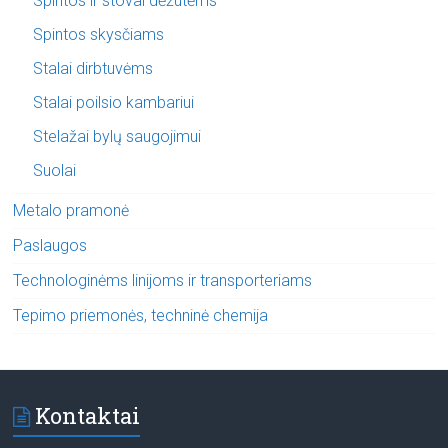
Spintos ir stovai dėžutėms
Spintos skysčiams
Stalai dirbtuvėms
Stalai poilsio kambariui
Stelažai bylų saugojimui
Suolai
Metalo pramonė
Paslaugos
Technologinėms linijoms ir transporteriams
Tepimo priemonės, techninė chemija
Kontaktai