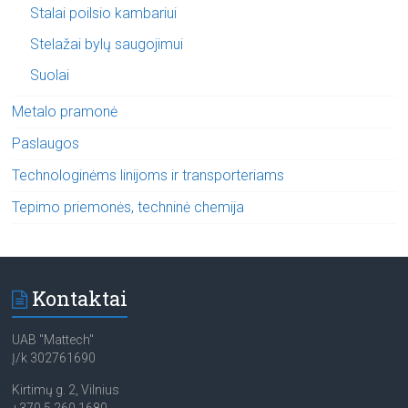
Stalai poilsio kambariui
Stelažai bylų saugojimui
Suolai
Metalo pramonė
Paslaugos
Technologinėms linijoms ir transporteriams
Tepimo priemonės, techninė chemija
Kontaktai
UAB "Mattech"
Į/k 302761690
Kirtimų g. 2, Vilnius
+370 5 260 1680