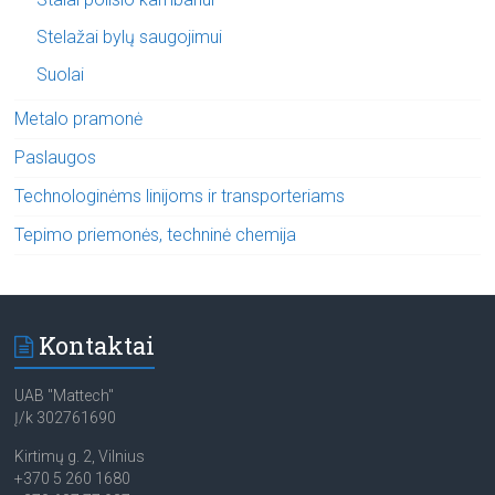
Stelažai bylų saugojimui
Suolai
Metalo pramonė
Paslaugos
Technologinėms linijoms ir transporteriams
Tepimo priemonės, techninė chemija
Kontaktai
UAB "Mattech"
Į/k 302761690
Kirtimų g. 2, Vilnius
+370 5 260 1680