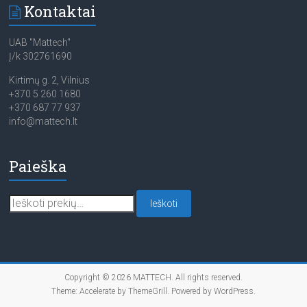
Kontaktai
UAB "Mattech"
Į/k 302761690
Kirtimų g. 2, Vilnius
+370 5 260 1680
+370 687 77 937
info@mattech.lt
Paieška
Ieškoti:
Ieškoti
Copyright © 2026
MATTECH
. All rights reserved.
Theme:
Accelerate
by ThemeGrill. Powered by
WordPress
.