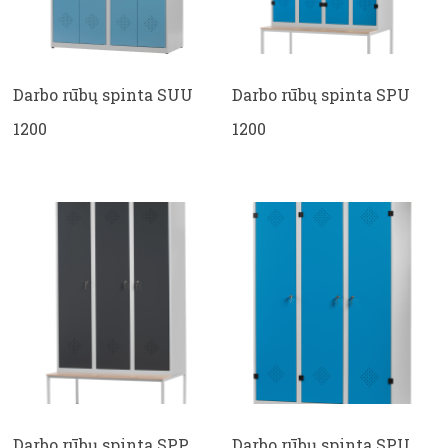
Darbo rūbų spinta SUU
Darbo rūbų spinta SPU
1200
1200
Darbo rūbų spinta SPP
Darbo rūbų spinta SPU