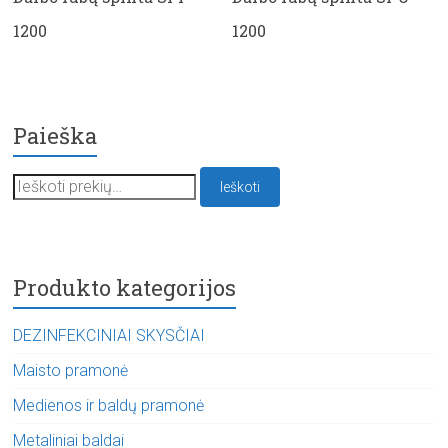
1200
1200
Paieška
Ieškoti:
Ieškoti
Produkto kategorijos
DEZINFEKCINIAI SKYSČIAI
Maisto pramonė
Medienos ir baldų pramonė
Metaliniai baldai