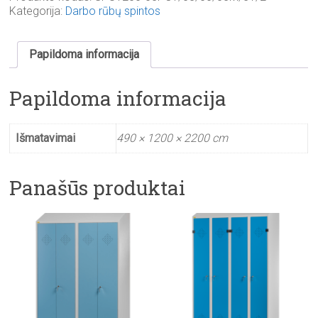
Kategorija:
Darbo rūbų spintos
Papildoma informacija
Papildoma informacija
Išmatavimai
490 × 1200 × 2200 cm
Panašūs produktai