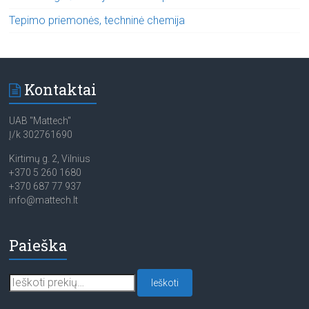
Tepimo priemonės, techninė chemija
Kontaktai
UAB "Mattech"
Į/k 302761690
Kirtimų g. 2, Vilnius
+370 5 260 1680
+370 687 77 937
info@mattech.lt
Paieška
Ieškoti:
Ieškoti