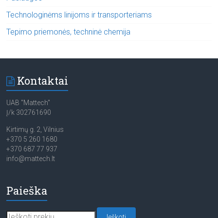
Technologinėms linijoms ir transporteriams
Tepimo priemonės, techninė chemija
Kontaktai
UAB "Mattech"
Į/k 302761690
Kirtimų g. 2, Vilnius
+370 5 260 1680
+370 687 77 937
info@mattech.lt
Paieška
Ieškoti:
Ieškoti